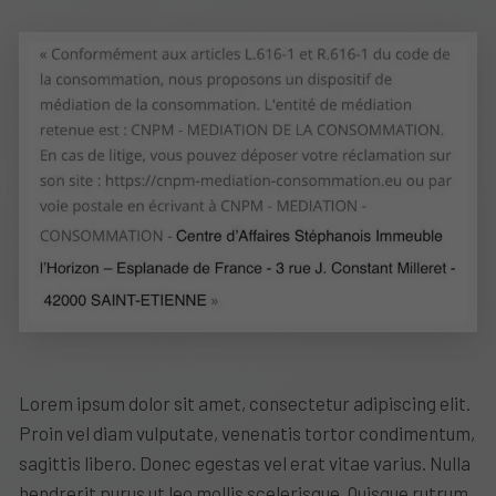
Lorem ipsum dolor sit amet, consectetur adipiscing elit.
Proin vel diam vulputate, venenatis tortor condimentum,
sagittis libero. Donec egestas vel erat vitae varius. Nulla
hendrerit purus ut leo mollis scelerisque. Quisque rutrum